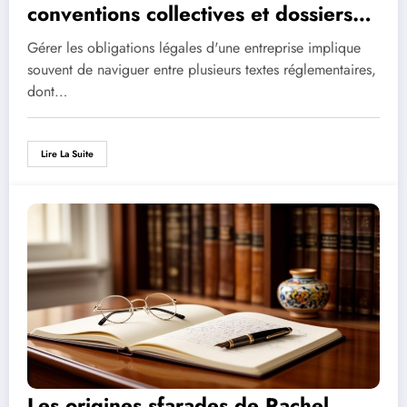
conventions collectives et dossiers
juridiques pour votre entreprise
Gérer les obligations légales d'une entreprise implique
souvent de naviguer entre plusieurs textes réglementaires,
dont…
Lire La Suite
Les origines sfarades de Rachel