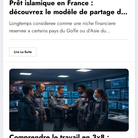
Prêt islamique en France :
découvrez le modèle de partage des
profits pour entrepreneurs
Longtemps consideree comme une niche financiere
reservee a certains pays du Golfe ou d'Asie du…
Lire La Suite
Comprendre le travail en 3×8 :