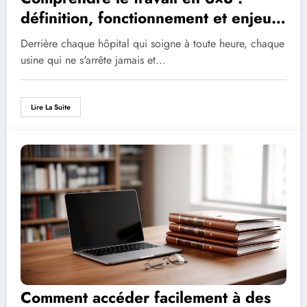
définition, fonctionnement et enjeux
– Tout savoir sur les métiers à
Derrière chaque hôpital qui soigne à toute heure, chaque
horaires décalés et le bien-être des
usine qui ne s'arrête jamais et…
salariés
Lire La Suite
Comment accéder facilement à des