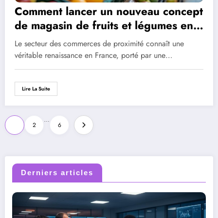
Comment lancer un nouveau concept
de magasin de fruits et légumes en
franchise : s’adapter aux tendances
Le secteur des commerces de proximité connaît une
du marché alimentaire
véritable renaissance en France, porté par une…
Lire La Suite
…
Pagination
1
2
6
des
publications
Derniers articles