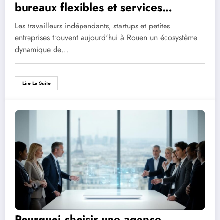
bureaux flexibles et services
adaptés aux indépendants
Les travailleurs indépendants, startups et petites
entreprises trouvent aujourd'hui à Rouen un écosystème
dynamique de…
Lire La Suite
Pourquoi choisir une agence